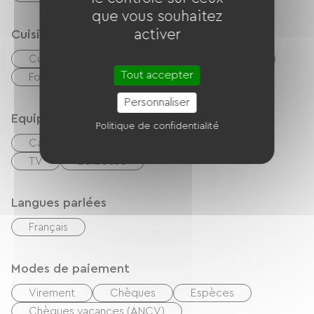
que vous souhaitez
activer
Cuisine
Cuisine
Réfrigérateur
Micro-onde
Tout accepter
Four
Personnaliser
Equipements
Politique de confidentialité
Cafetière
Lave linge
Wifi gratuit
TV
Barbecue
Langues parlées
Français
Modes de paiement
Virement
Chèques
Espèces
Chèques vacances (ANCV)