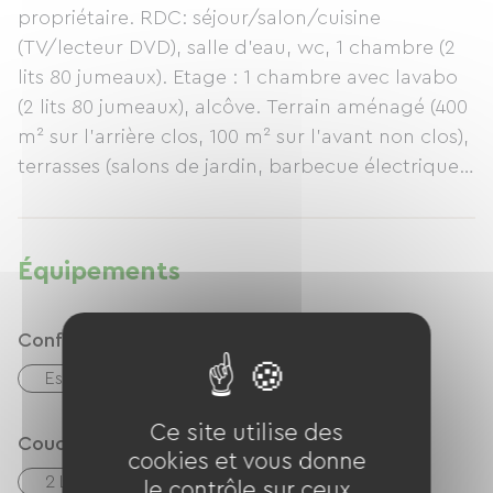
propriétaire. RDC: séjour/salon/cuisine
(TV/lecteur DVD), salle d'eau, wc, 1 chambre (2
lits 80 jumeaux). Etage : 1 chambre avec lavabo
(2 lits 80 jumeaux), alcôve. Terrain aménagé (400
m² sur l'arrière clos, 100 m² sur l'avant non clos),
terrasses (salons de jardin, barbecue électrique),
jeu de boules en bois, table de ping-pong. Abri
voiture et vélos. Fermes à proximité.
Équipements
Confort
Espace de repas extérieur
Ce site utilise des
Couchage
cookies et vous donne
2 Lits 160cm
le contrôle sur ceux