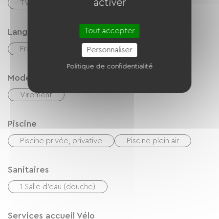
activer
TV
Barbecue
Tout accepter
Langues parlées
Français
Personnaliser
Politique de confidentialité
Modes de paiement
Virement
Piscine
Piscine privée, privative
Piscine plein air
Sanitaires
1 Salle d'eau (douche)
Services accueil Vélo