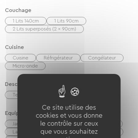
Couchage
1 Lits 140cm
1 Lits 90cm
2 Lits superposés (2 x 90cm)
Cuisine
Cuisine
Réfrigérateur
Congélateur
Micro-onde
Description
Terrain clos privatif
Ce site utilise des
Equipements
cookies et vous donne
le contrôle sur ceux
Jardin
Balcon / terrasse
Cafetière
que vous souhaitez
Lave linge
Sèche linge
Wifi gratuit