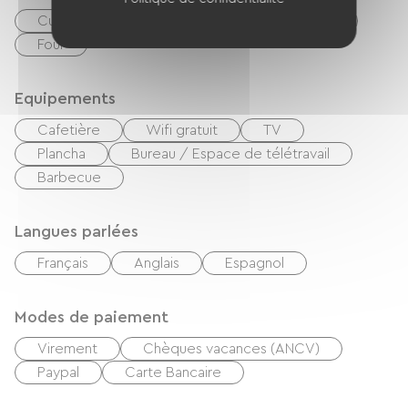
Cuisine
Réfrigérateur
Micro-onde
Four
Equipements
Cafetière
Wifi gratuit
TV
Plancha
Bureau / Espace de télétravail
Barbecue
Langues parlées
Français
Anglais
Espagnol
Modes de paiement
Virement
Chèques vacances (ANCV)
Paypal
Carte Bancaire