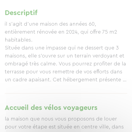
Descriptif
il s'agit d'une maison des années 60,
entièrement rénovée en 2024, qui offre 75 m2
habitables.
Située dans une impasse qui ne dessert que 3
maisons, elle s'ouvre sur un terrain verdoyant et
ombragé très calme. Vous pourrez profiter de la
terrasse pour vous remettre de vos efforts dans
un cadre apaisant. Cet hébergement présente 2
belles chambres permettant d'accueillir 4
personnes.
Pour les cyclistes, nous donnons l'accès au sous-
Accueil des vélos voyageurs
sol qui permet d'abriter les vélos en toute
la maison que nous vous proposons de louer
sécurité.
pour votre étape est située en centre ville, dans