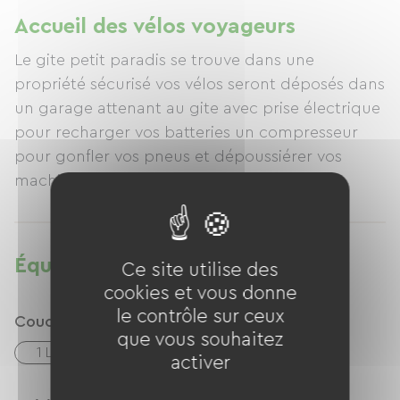
Accueil des vélos voyageurs
Le gite petit paradis se trouve dans une
propriété sécurisé vos vélos seront déposés dans
un garage attenant au gite avec prise électrique
pour recharger vos batteries un compresseur
pour gonfler vos pneus et dépoussiérer vos
machines .
Nous avons des outils spécifique pour les
réparer ainsi qu'un trépied mis à votre
disposition pour travailler à la bonne hauteur .
Équipements
Ce site utilise des
le gite se trouve à 500 mètres de la voie verte .
cookies et vous donne
Nous sommes a "trois kms d'Argeles gazost .
le contrôle sur ceux
Couchage
que vous souhaitez
1 Lits 140cm
activer