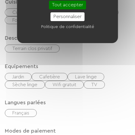
Cuisine
Tout accepter
Cuisine
Réfrigérateur
Micro-onde
Personnaliser
Four
Politique de confidentialité
Description
Terrain clos privatif
Equipements
Jardin
Cafetière
Lave linge
Sèche linge
Wifi gratuit
TV
Langues parlées
Français
Modes de paiement