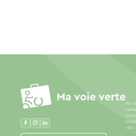
Ma vo
carte
touri
hôtel
vélo,