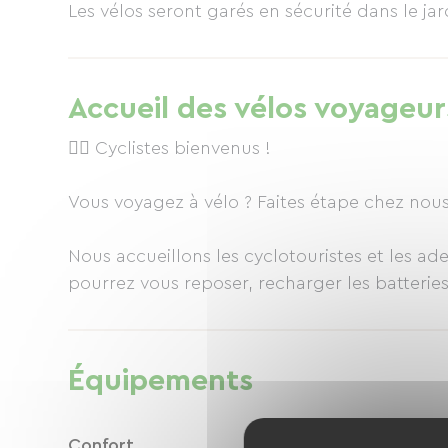
Les vélos seront garés en sécurité dans le jar
Accueil des vélos voyageur
🚴‍♂️ Cyclistes bienvenus !
Vous voyagez à vélo ? Faites étape chez nous
Nous accueillons les cyclotouristes et les a
pourrez vous reposer, recharger les batteries
!) et repartir du bon pied.
2 chambres sont à votre disposition, 1 pour 
Équipements
✅ Stationnement vélo sécurisé
✅ Recharge VAE gratuite
✅ Chambres confortables
Confort