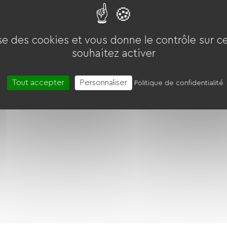
ise des cookies et vous donne le contrôle sur 
souhaitez activer
 douche chaude, un bon repos et la tranquillité de
er.
Tout accepter
Personnaliser
Politique de confidentialité