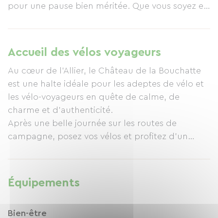
pour une pause bien méritée. Que vous soyez en
escapade à deux, en séjour entre amis, en
voyage itinérant ou en groupe, vous trouverez
sur place des hébergements adaptés à vos
Accueil des vélos voyageurs
besoins.
Au cœur de l’Allier, le Château de la Bouchatte
Le Château de la Bouchatte dispose de 5
est une halte idéale pour les adeptes de vélo et
chambres d’hôtes chaleureuses et de 4 gîtes.
les vélo-voyageurs en quête de calme, de
Chaque hébergement offre un cadre confortable
charme et d’authenticité.
et authentique.
Après une belle journée sur les routes de
Pour un moment de détente absolue, profitez
campagne, posez vos vélos et profitez d’un
également de notre espace bien-être, équipé
cadre verdoyant pour vous ressourcer. Ici, tout
d’un sauna, d’un jacuzzi et d’un siège massant.
est pensé pour vous offrir une pause confortable
L’occasion parfaite de relâcher les tensions après
: hébergements chaleureux, petit déjeuner
une belle étape à vélo.
Équipements
gourmand, espaces extérieurs reposants et
Au réveil, laissez-vous tenter par un petit
ambiance conviviale.
déjeuner gourmand avant de reprendre la
Bien-être
Que vous voyagiez seul, en couple, entre amis
route.