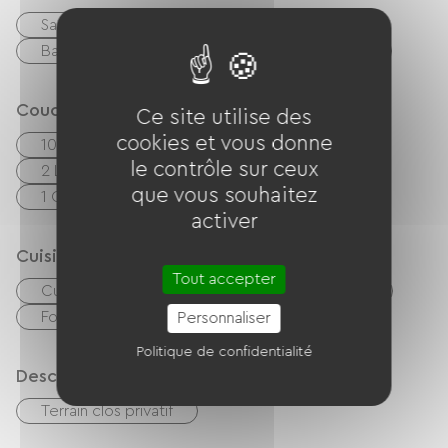
ou en famille, le Château de la Bouchatte vous
Sauna
Jaccuzi
Spa
accueille pour une étape pleine de douceur,
Balnéothérapie
Massages / Modelages
entre nature, patrimoine et bien-être. C’est
l’endroit parfait pour reprendre des forces avant
Couchage
Ce site utilise des
de poursuivre votre itinéraire, ou simplement
cookies et vous donne
10 Lits 140cm
2 Lits 90cm
prolonger le plaisir d’une escapade à vélo.
le contrôle sur ceux
2 Lits superposés (2 x 90cm)
Faites une pause, respirez, profitez… et laissez-
que vous souhaitez
1 Canapés convertibles
vous séduire par le charme du Château de la
activer
Bouchatte.
Cuisine
Tout accepter
Cuisine
Réfrigérateur
Micro-onde
Four
Personnaliser
Politique de confidentialité
Description
Terrain clos privatif