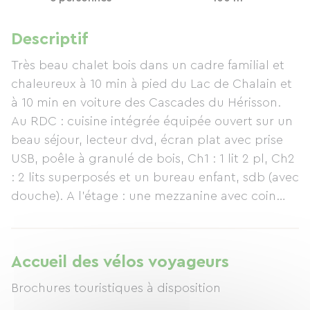
Descriptif
Très beau chalet bois dans un cadre familial et
chaleureux à 10 min à pied du Lac de Chalain et
à 10 min en voiture des Cascades du Hérisson.
Au RDC : cuisine intégrée équipée ouvert sur un
beau séjour, lecteur dvd, écran plat avec prise
USB, poêle à granulé de bois, Ch1 : 1 lit 2 pl, Ch2
: 2 lits superposés et un bureau enfant, sdb (avec
douche). A l'étage : une mezzanine avec coin
salon détente,jeux de sociétés, livres, Canapé
convertible (BZ : 2 pl supplémentaires). Toutes
les pièces sont très lumineuses et agréables.
Accueil des vélos voyageurs
Salon de jardin, barbecue, abri voiture. Vue sur
Brochures touristiques à disposition
la nature environnante. Terrain attenant de
1000m².