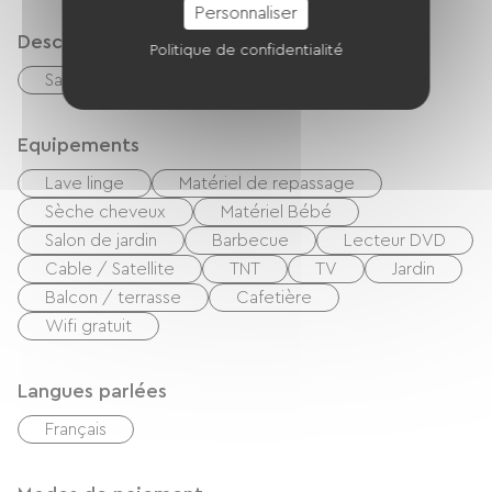
Personnaliser
Description
Politique de confidentialité
Salon / Salle de séjour
Terrasse
Equipements
Lave linge
Matériel de repassage
Sèche cheveux
Matériel Bébé
Salon de jardin
Barbecue
Lecteur DVD
Cable / Satellite
TNT
TV
Jardin
Balcon / terrasse
Cafetière
Wifi gratuit
Langues parlées
Français