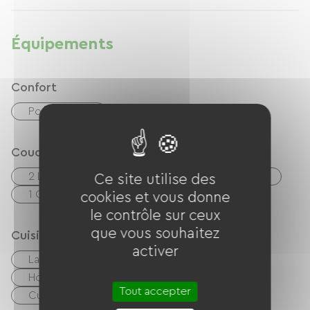
Équipements
Confort
Poêle à bois
Couchage
2 Lits 140cm
1 Lits superposés (2 x 90cm)
Ce site utilise des
1 Canapés convertibles
1 Lits bébés
cookies et vous donne
le contrôle sur ceux
que vous souhaitez
Cuisine
activer
Lave-vaisselle
Réfrigérateur
Hotte aspirante
Four
Micro-onde
Tout accepter
Cuisinière
Coin cuisine
Cuisine