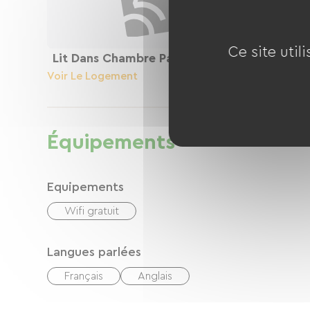
Ce site util
Lit Dans Chambre Partagée Surfcamp :)
Voir Le Logement
Équipements
Equipements
Wifi gratuit
Langues parlées
Français
Anglais