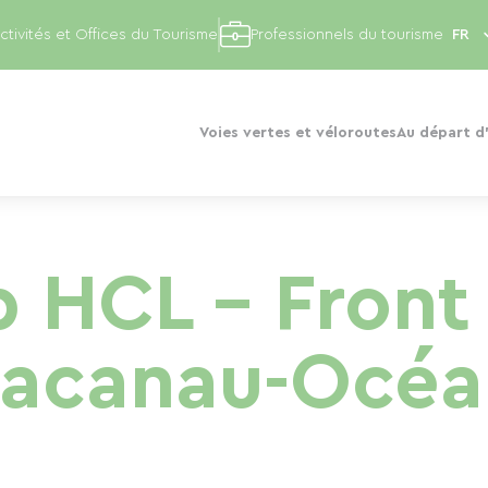
ctivités et Offices du Tourisme
Professionnels du tourisme
Voies vertes et véloroutes
Au départ d'
 HCL – Front
Lacanau-Océa