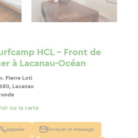
urfcamp HCL – Front de
er à Lacanau-Océan
v. Pierre Loti
680, Lacanau
ronde
Voir sur la carte
Appeler
Envoyer un message