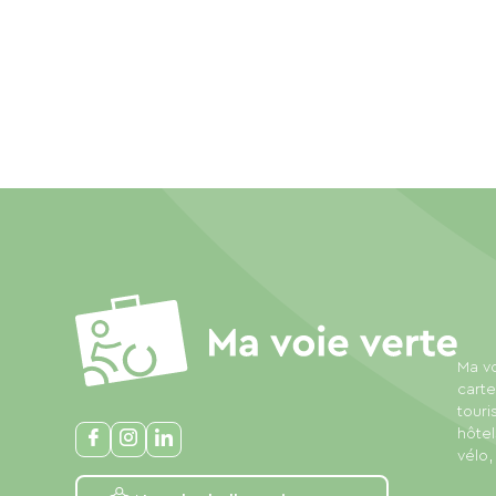
Ma vo
carte
touri
hôtel
vélo,