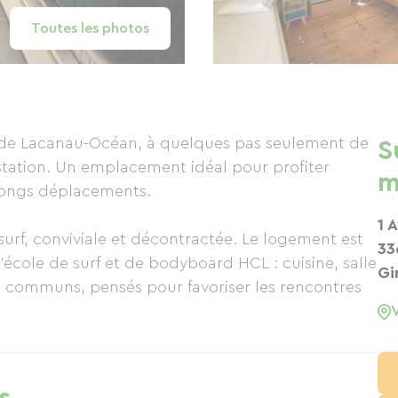
Toutes les photos
r de Lacanau-Océan, à quelques pas seulement de
S
 station. Un emplacement idéal pour profiter
m
 longs déplacements.
1 A
urf, conviviale et décontractée. Le logement est
33
’école de surf et de bodyboard HCL : cuisine, salle
Gi
s communs, pensés pour favoriser les rencontres
e après une journée de vélo ou de découverte :
lage, les commerces ou les spots de coucher de