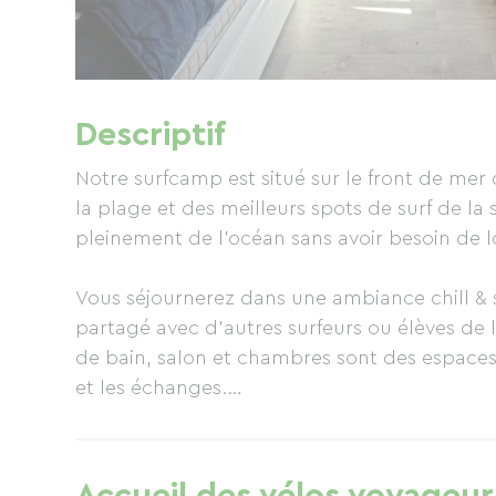
Descriptif
Notre surfcamp est situé sur le front de me
la plage et des meilleurs spots de surf de la
pleinement de l’océan sans avoir besoin de
Vous séjournerez dans une ambiance chill & s
partagé avec d’autres surfeurs ou élèves de l
de bain, salon et chambres sont des espace
et les échanges.
C’est aussi l’endroit parfait pour se détendr
tout est accessible à pied, que ce soit la p