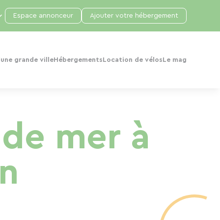
Espace annonceur
Ajouter votre hébergement
une grande ville
Hébergements
Location de vélos
Le mag
 de mer à
n