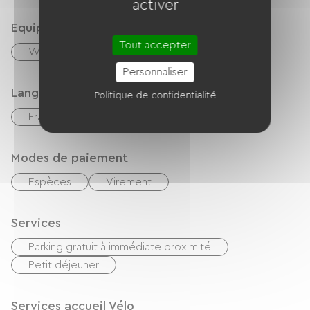
activer
Equipements
Tout accepter
Wifi gratuit
Personnaliser
Langues parlées
Politique de confidentialité
Français
Anglais
Modes de paiement
Espèces
Virement
Services
Parking gratuit à immédiate proximité
Petit déjeuner
Services accueil Vélo