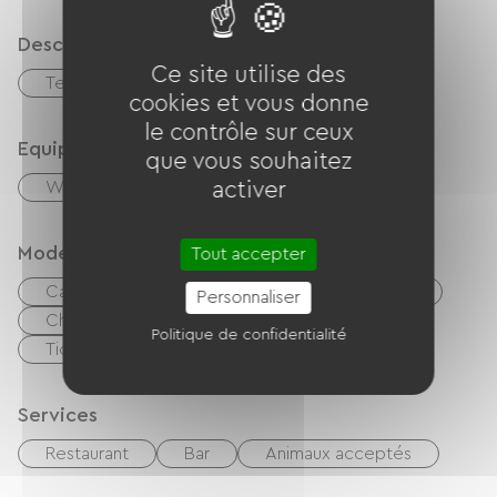
Description
Ce site utilise des
Terrasse
Garage
cookies et vous donne
le contrôle sur ceux
Equipements
que vous souhaitez
activer
Wifi gratuit
TV
Modes de paiement
Tout accepter
Carte Bancaire
Chèques
Espèces
Personnaliser
Chèques vacances (ANCV)
Politique de confidentialité
Tickets restaurants
Services
Restaurant
Bar
Animaux acceptés