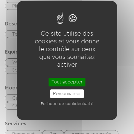
Place de parking adapté
Description
Ce site utilise des
Terrasse
Garage
cookies et vous donne
le contrôle sur ceux
Equipements
que vous souhaitez
Wifi gratuit
TV
Matériel Bébé
activer
Sèche cheveux
Tout accepter
Modes de paiement
Personnaliser
Carte Bancaire
Espèces
Politique de confidentialité
Chèques vacances (ANCV)
Virement
Services