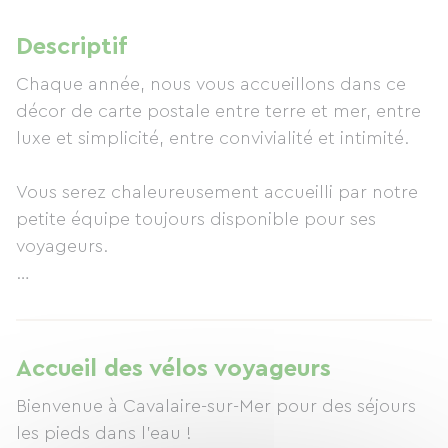
Descriptif
Chaque année, nous vous accueillons dans ce
décor de carte postale entre terre et mer, entre
luxe et simplicité, entre convivialité et intimité.
Vous serez chaleureusement accueilli par notre
petite équipe toujours disponible pour ses
voyageurs.
Dans notre hôtel familial à Cavalaire sur Mer,
chacun dispose de son espace, mais tous restent
accessibles pour échanger et partager.
Accueil des vélos voyageurs
Bienvenue à Cavalaire-sur-Mer pour des séjours
Nous avons à votre disposition un parking
les pieds dans l’eau !
sécurisé gratuit, ainsi qu'un garage fermé où