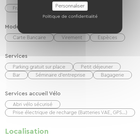
Personnaliser
Français
Anglais
Politique de confidentialité
Modes de paiement
Carte Bancaire
Virement
Espèces
Services
Parking gratuit sur place
Petit déjeuner
Bar
Séminaire d'entreprise
Bagagerie
Services accueil Vélo
Abri vélo sécurisé
Prise électrique de recharge (Batteries VAE, GPS…)
Localisation