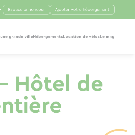
Espace annonceur
Ajouter votre hébergement
une grande ville
Hébergements
Location de vélos
Le mag
- Hôtel de
ntière