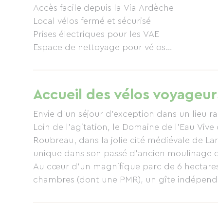
Accès facile depuis la Via Ardèche
Local vélos fermé et sécurisé
Prises électriques pour les VAE
Espace de nettoyage pour vélos
Kit de réparation
Location de vélos électriques (VAE) sur place
Accueil des vélos voyageur
Notre équipe est disponible pour vous orien
Envie d'un séjour d'exception dans un lieu r
Loin de l’agitation, le Domaine de l’Eau Vive 
Des chambres confortables pour une récupér
Roubreau, dans la jolie cité médiévale de L
réparatrices.
unique dans son passé d’ancien moulinage de
Au cœur d'un magnifique parc de 6 hectares a
Vous entendrez le son mélodieux et doux de l
chambres (dont une PMR), un gîte indépenda
naturelle en période estivale sur notre terr
dépaysés, au calme d'une nature exceptionne
choyés par Murielle et Yvan, vos hôtes bienve