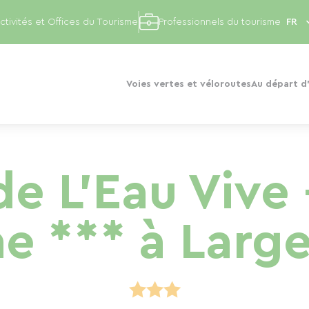
ctivités et Offices du Tourisme
Professionnels du tourisme
Voies vertes et véloroutes
Au départ d'
e L'Eau Vive 
e *** à Large