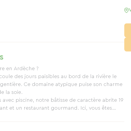
s
ter aux parcours adaptés à votre niveau
are en Ardèche ?
coule des jours paisibles au bord de la rivière le
ation optimale et des nuits réellement
argentière. Ce domaine atypique puise son charme
 la soie.
vec piscine, notre bâtisse de caractère abrite 19
a rivière, très appréciée pour sa fraîcheur
nt et un restaurant gourmand. Ici, vous êtes
asse ombragée.
lle, tout en vous sentant « comme à la maison »,
illants.