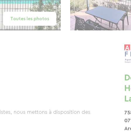
Toutes les photos
D
H
L
stes, nous mettons à disposition des
75
07
Ar