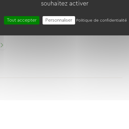
souhaitez activer
Suite Supérieure Avec Séjour Et Terrasse
Privative De 35 M²
Tout accepter
Personnaliser
Politique de confidentialité
3 Personnes
35 M²
Voir Le Logement