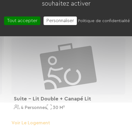
souhaitez activer
Chambre Double Terrasse - Lit Double
2 Personnes
19 M²
Tout accepter
Personnaliser
Politique de confidentialité
Voir Le Logement
Suite - Lit Double + Canapé Lit
4 Personnes
30 M²
Voir Le Logement