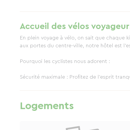
Confort Climatisé : Après une journée d'effo
tout équipées et climatisées, conçues pour v
Accueil des vélos voyageur
Praticité Maximale : Grâce à notre proximité
pied au supermarché, à la pharmacie et aux
En plein voyage à vélo, on sait que chaque k
aux portes du centre-ville, notre hôtel est l'
Réveil Gourmand : Petit-déjeuner complet, s
Pourquoi les cyclistes nous adorent :
Sécurité maximale : Profitez de l'esprit tranq
Petit coup de mou ? Nous mettons à votre di
petits réglages de dernière minute.
Logements
Tout à portée de main : Besoin de ravitaille
commerces du centre-ville sont à deux pas.