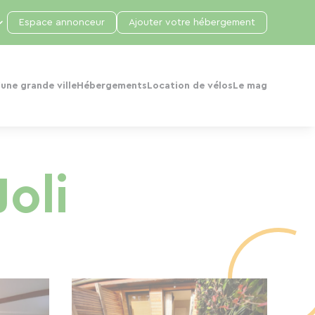
Espace annonceur
Ajouter votre hébergement
une grande ville
Hébergements
Location de vélos
Le mag
Joli