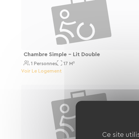
Confort absolu : Après une journée d'effort
et profitez d'une climatisation salvatrice po
Énergie au rendez-vous : Attaquez la route 
vitaminé, servi sur place.
Chambre Simple - Lit Double
Posez pied à terre chez nous et repartez du
1 Personnes
17 M²
Voir Le Logement
Ce site util