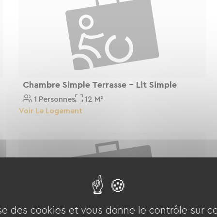
, détendez-vous dans nos chambres tout équipées
ur une nuit vraiment récupératrice.
du lendemain avec un petit-déjeuner complet et
Chambre Simple Terrasse - Lit Simple
 bon braquet !
1 Personnes
12 M²
Voir Le Logement
ise des cookies et vous donne le contrôle sur 