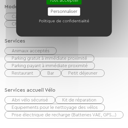
Tout accepter
Modes de paiement
Personnaliser
Carte Bancaire
Espèces
Politique de confidentialité
Chèques vacances (ANCV)
Services
Animaux acceptés
Parking gratuit à immédiate proximité
Parking payant à immédiate proximité
Restaurant
Bar
Petit déjeuner
Services accueil Vélo
Abri vélo sécurisé
Kit de réparation
Equipements pour le nettoyage des vélos
Prise électrique de recharge (Batteries VAE, GPS…)