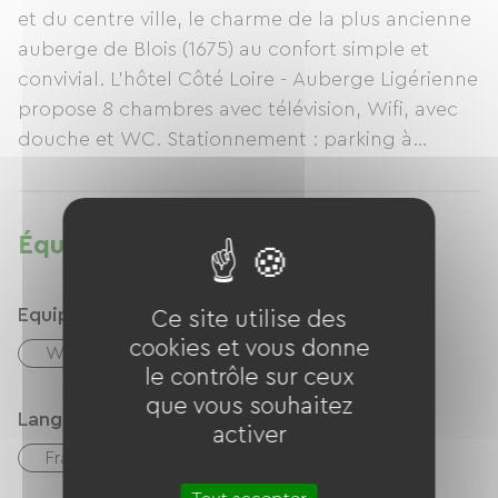
et du centre ville, le charme de la plus ancienne
auberge de Blois (1675) au confort simple et
convivial. L'hôtel Côté Loire - Auberge Ligérienne
propose 8 chambres avec télévision, Wifi, avec
douche et WC. Stationnement : parking à
proximité.
Équipements
Equipements
Ce site utilise des
cookies et vous donne
Wifi gratuit
le contrôle sur ceux
que vous souhaitez
Langues parlées
activer
Français
Anglais
Espagnol