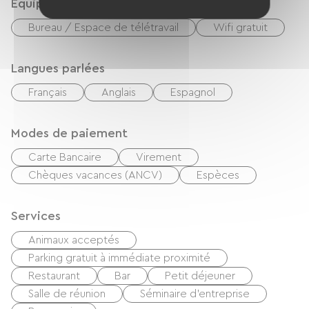
Equipements
Bureau / Espace de télétravail
Wifi gratuit
Langues parlées
Français
Anglais
Espagnol
Modes de paiement
Carte Bancaire
Virement
Chèques vacances (ANCV)
Espèces
Services
Animaux acceptés
Parking gratuit à immédiate proximité
Restaurant
Bar
Petit déjeuner
Salle de réunion
Séminaire d'entreprise