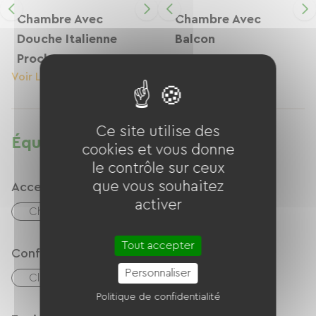
Chambre Avec
Chambre Avec
Douche Italienne
Balcon
Proche Ascenseur
Voir Le Logement
Voir Le Logement
Ce site utilise des
Équipements
cookies et vous donne
le contrôle sur ceux
que vous souhaitez
Accessibilité
activer
Chambre PMR
Tout accepter
Confort
Personnaliser
Climatisation
Politique de confidentialité