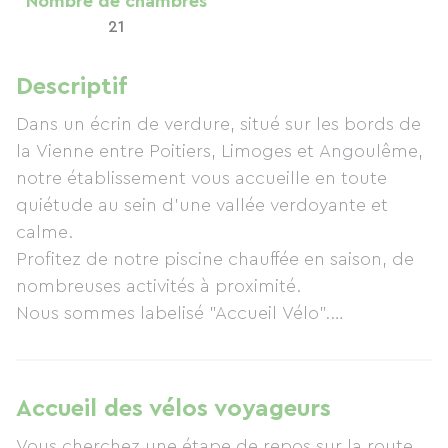
Nombre de chambres
21
Descriptif
Dans un écrin de verdure, situé sur les bords de
la Vienne entre Poitiers, Limoges et Angoulême,
notre établissement vous accueille en toute
quiétude au sein d'une vallée verdoyante et
calme.
Profitez de notre piscine chauffée en saison, de
nombreuses activités à proximité.
Nous sommes labelisé "Accueil Vélo".
Nos 21 chambres, dont 2 communicantes, 1 suite
familiale et 1 PMR sont toutes climatisées et
possèdent leur terrasse privative avec vue sur le
Accueil des vélos voyageurs
jardin et la Vienne.
Vous cherchez une étape de repos sur la route,