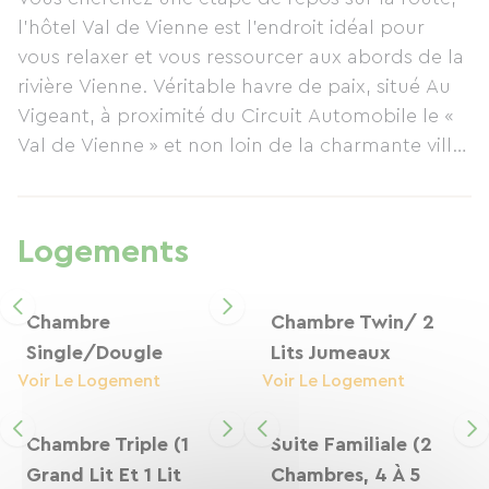
Garage fermé pour les vélos sur demande,
l’hôtel Val de Vienne est l’endroit idéal pour
parking fermé et sécurisé la nuit par un portail.
vous relaxer et vous ressourcer aux abords de la
Pour la récupération ou votre bien-être, des
rivière Vienne. Véritable havre de paix, situé Au
massages sont possibles sur réservation avec
Vigeant, à proximité du Circuit Automobile le «
des intervenantes extérieures.
Val de Vienne » et non loin de la charmante ville
Possibilité de laver et sécher le linge, 5€ la
de L’Isle Jourdain et son viaduc (8km).
tournée.
L’hôtel a une localisation triangulaire entre
Restaurant de l'hôtel ouvert le soir pour la
Poitiers, Limoges et Angoulême. Position
clientèle du lundi au vendredi, le samedi pour
Logements
centrale et se situe sur l'itinéraire bis de la
des groupes à partir de 15 personnes, sur
scandibérique "EV3".
réservation uniquement. Cuisine Française, faite
Établissement de charme, classé 3 étoiles
Chambre
Chambre Twin/ 2
maison.
donnant sur un parc de 2 ha au bord de la
Single/Dougle
Lits Jumeaux
Petit-déjeuner "Buffet Continental"
Vienne avec un grand parking privé et sécurisé
Voir Le Logement
Voir Le Logement
(portail), garage fermé pour les vélos sur
demande.
Chambre Triple (1
Suite Familiale (2
Une piscine extérieure chauffée, ouverte en
Grand Lit Et 1 Lit
Chambres, 4 À 5