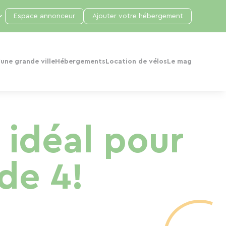
Espace annonceur
Ajouter votre hébergement
une grande ville
Hébergements
Location de vélos
Le mag
 idéal pour
de 4!