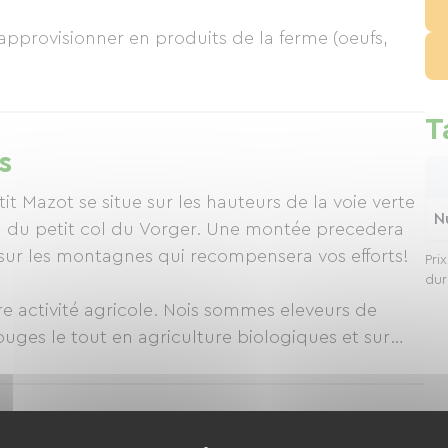
approvisionner en produits de la ferme (oeufs,
us permettra de vous faire à manger avec les
T
cas
s
it Mazot se situe sur les hauteurs de la voie verte
N
ied du petit col du Vorger. Une montée precedera
ue sur les montagnes qui recompensera vos efforts!
Pri
dur
 activité agricole. Nois sommes eleveurs de
uges le tout en agriculture biologiques et sur
 en bois typique de notre région de montagne.
tive avec transat, tables, chaises et chaises