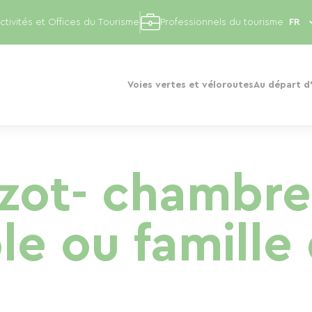
ctivités et Offices du Tourisme
Professionnels du tourisme
Voies vertes et véloroutes
Au départ d'
azot- chambre
le ou famille 