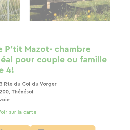
e P’tit Mazot- chambre
déal pour couple ou famille
e 4!
3 Rte du Col du Vorger
200, Thénésol
voie
Voir sur la carte