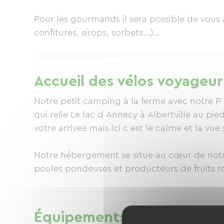
Pour les gourmands il sera possible de vous 
confitures, sirops, sorbets...)
Notre coin cuisine dans la pièce commune vo
équipements minimum pour préparer un en
Accueil des vélos voyageur
Notre petit camping à la ferme avec notre P't
qui relie Le lac d Annecy à Albertville au p
votre arrivee mais ici c est le calme et la v
Notre hébergement se situe au cœur de notre
poules pondeuses et producteurs de fruits ro
petites surfaces .
Vous serez hébergés dans un petit bâtiment
Équipements
Nous avons aménagé autour une terrasse priva