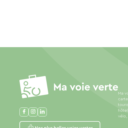
Ma vo
carte
touri
hôtel
vélo,