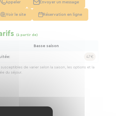
Appeler
Envoyer un message
Voir le site
Réservation en ligne
arifs
(à partir de)
Basse saison
uitée:
47€
x susceptibles de varier selon la saison, les options et la
ée du séjour.