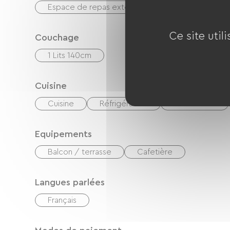
Espace de repas extérieur
Ce site util
Couchage
1 Lits 140cm
Cuisine
Cuisine
Réfrigérateur
Micro-onde
Equipements
Balcon / terrasse
Cafetière
Langues parlées
Français