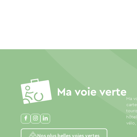
Ma vo
carte
touri
hôtel
vélo,
Nos plus belles voies vertes