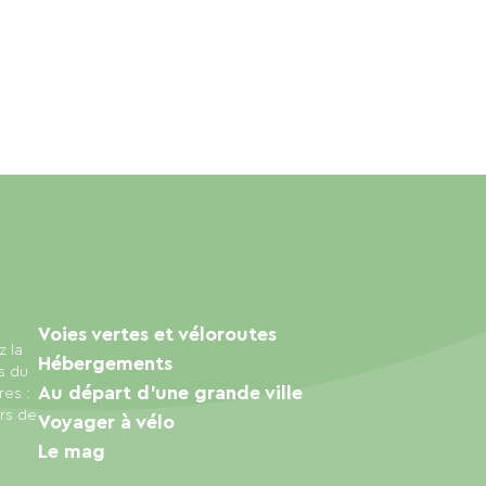
Voies vertes et véloroutes
z la
Hébergements
s du
Au départ d'une grande ville
res :
urs de
Voyager à vélo
Le mag