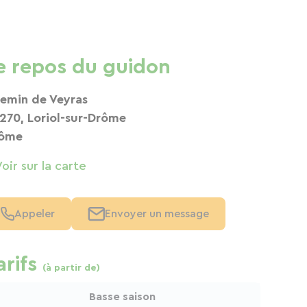
e repos du guidon
emin de Veyras
270, Loriol-sur-Drôme
ôme
Voir sur la carte
Appeler
Envoyer un message
arifs
(à partir de)
Basse saison