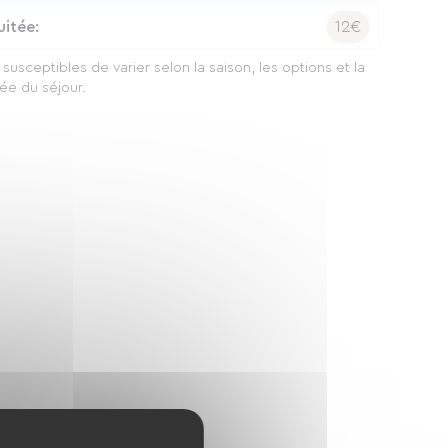
uitée:
12€
x susceptibles de varier selon la saison, les options et la
ée du séjour.