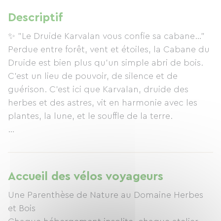
Descriptif
✨ "Le Druide Karvalan vous confie sa cabane…"
Perdue entre forêt, vent et étoiles, la Cabane du
Druide est bien plus qu’un simple abri de bois.
C’est un lieu de pouvoir, de silence et de
guérison. C’est ici que Karvalan, druide des
herbes et des astres, vit en harmonie avec les
plantes, la lune, et le souffle de la terre.
Le confort est simple mais profond : ️
Lit prêt à votre arrivée, linge fourni
Lumière électrique douce, sans prises pour
Accueil des vélos voyageurs
mieux se débrancher,
Une Parenthèse de Nature au Domaine Herbes
Douche extérieure rituelle,
et Bois
Cosmétiques artisanaux (savon, dentifrice,