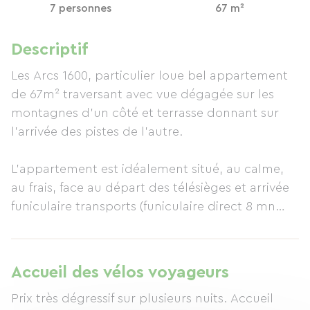
7 personnes
67 m²
Descriptif
Les Arcs 1600, particulier loue bel appartement
de 67m² traversant avec vue dégagée sur les
montagnes d’un côté et terrasse donnant sur
l’arrivée des pistes de l’autre.
L'appartement est idéalement situé, au calme,
au frais, face au départ des télésièges et arrivée
funiculaire transports (funiculaire direct 8 mn
entre appartement et Bourg Saint Maurice,
navettes gratuites inter-stations).
Au départ du funiculaire où passe la voie verte.
Accueil des vélos voyageurs
Il dispose d’un parking couvert nominatif et d’un
Prix très dégressif sur plusieurs nuits. Accueil
local pour stocker vos vélos de manière