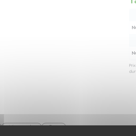
T
N
N
Pri
dur
Micro-onde
Four