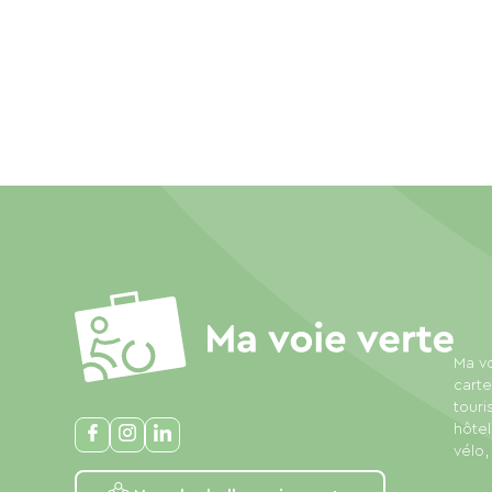
Ma vo
carte
touri
hôtel
vélo,