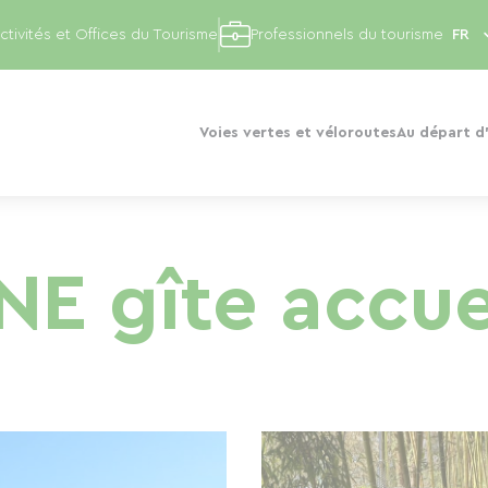
ctivités et Offices du Tourisme
Professionnels du tourisme
Voies vertes et véloroutes
Au départ d'
E gîte accue