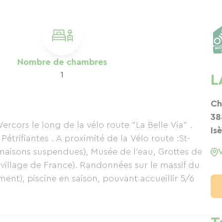
Nombre de chambres
1
L
Ch
38
ercors le long de la vélo route "La Belle Via" .
Is
 de la Vélo route :St-
 maisons suspendues), Musée de l’eau, Grottes de
cueillir 5/6