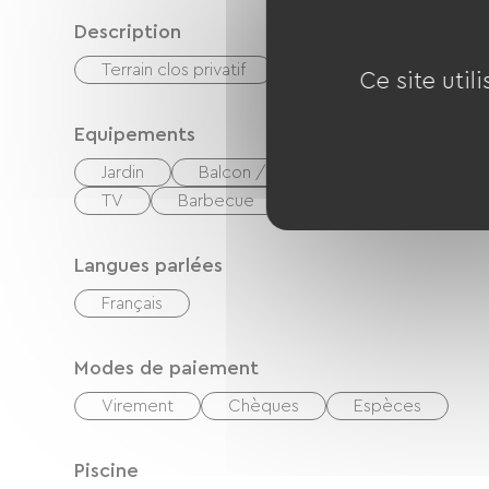
Description
Terrain clos privatif
Ce site util
Equipements
Jardin
Balcon / terrasse
Cafetière
TV
Barbecue
Langues parlées
Français
Modes de paiement
Virement
Chèques
Espèces
Piscine