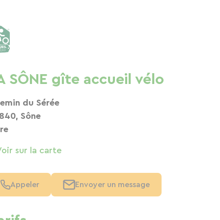
A SÔNE gîte accueil vélo
emin du Sérée
840, Sône
ère
Voir sur la carte
Appeler
Envoyer un message