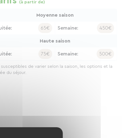
arifs
(à partir de)
Moyenne saison
uitée:
65€
Semaine:
450€
Haute saison
uitée:
75€
Semaine:
500€
x susceptibles de varier selon la saison, les options et la
ée du séjour.