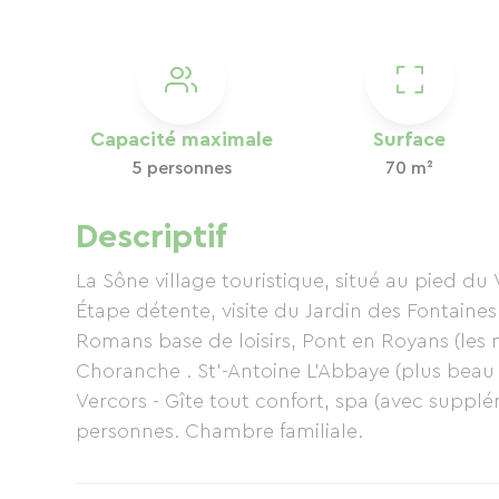
Capacité maximale
Surface
5 personnes
70 m²
Descriptif
La Sône village touristique, situé au pied du V
Étape détente, visite du Jardin des Fontaines Pétrifiantes . A proximité
Romans base de loisirs, Pont en Royans (les
Choranche . St’-Antoine L’Abbaye (plus beau village de France). Randonnées sur le massif du
Vercors - Gîte tout confort, spa (avec supplément), piscine en saison, pouvant ac
personnes. Chambre familiale.