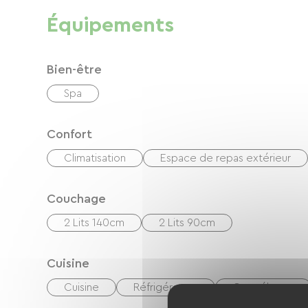
Équipements
Bien-être
Spa
Confort
Climatisation
Espace de repas extérieur
Couchage
2 Lits 140cm
2 Lits 90cm
Cuisine
Cuisine
Réfrigérateur
Congélateur