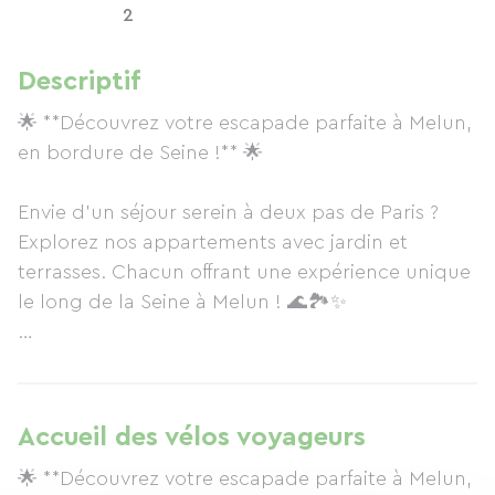
2
Descriptif
🌟 **Découvrez votre escapade parfaite à Melun,
en bordure de Seine !** 🌟
Envie d’un séjour serein à deux pas de Paris ?
Explorez nos appartements avec jardin et
terrasses. Chacun offrant une expérience unique
le long de la Seine à Melun ! 🌊🏞✨
✨ À deux pas des trésors de la région :
🏰 15 min du Château de Vaux-le-Vicomte
Accueil des vélos voyageurs
🏰 20 min du Château de Fontainebleau
🌟 **Découvrez votre escapade parfaite à Melun,
🎠 40 min de Disneyland Paris