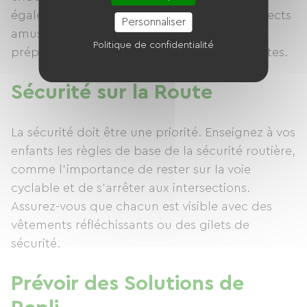
également du voyage, en soulignant les aspects
Personnaliser
amusants et en les impliquant dans la
Politique de confidentialité
préparation pour les rendre plus enthousiastes.
Sécurité sur la Route
La sécurité doit être une priorité. Enseignez à vos
enfants les règles de base de la sécurité routière,
comme l’importance de rester sur la voie
cyclable et de s’arrêter aux intersections.
Assurez-vous que chacun est visible avec des
vêtements réfléchissants ou des gilets de
sécurité.
Prévoir des Solutions de