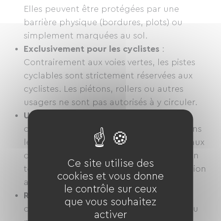
Elles peuvent être protégées par une
barrière physique (bordures, plots) ou
simplement marquées au sol.
Exclusivement pour les cyclistes
:
Contrairement aux voies vertes, les pistes
cyclables sont strictement réservées aux
cyclistes. Les piétons, rollers ou autres
usagers ne sont pas autorisés à y circuler.
Usage urbain ou périurbain
: Les pistes
cyclables se trouvent principalement dans
les zones urbaines, où elles permettent aux
cyclistes de se déplacer rapidement et en
Ce site utilise des
toute sécurité, en parallèle de la circulation
cookies et vous donne
automobile.
le contrôle sur ceux
Revêtement
: Le revêtement des pistes
que vous souhaitez
cyclables est généralement lisse et conçu
activer