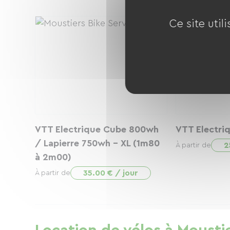
Ce site util
VTT Electrique Cube 800wh
VTT Electri
/ Lapierre 750wh - XL (1m80
2
À partir de
à 2m00)
35.00 € / jour
À partir de