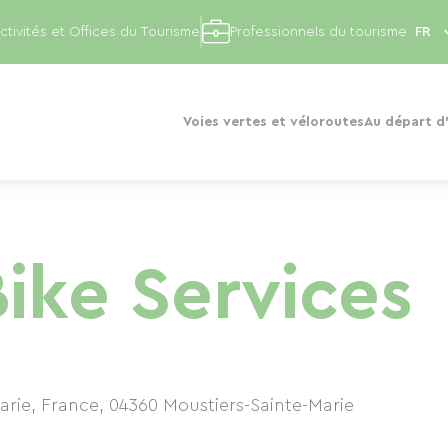
ctivités et Offices du Tourisme
Professionnels du tourisme
Voies vertes et véloroutes
Au départ d'
ike Services
arie, France
,
04360
Moustiers-Sainte-Marie