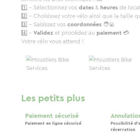
1️⃣ - Sélectionnez vos
dates
&
heures
de locat
2️⃣ - Choisissez votre vélo ainsi que la taille
3️⃣ - Saisissez vos
coordonnées
🧑‍💻
4️⃣ -
Validez
et procédez au
paiement
💳
Votre vélo vous attend !
Les petits plus
Paiement sécurisé
Annulation
Paiement en ligne sécurisé
Possibilité d'
réservation