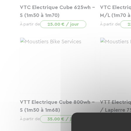
VTC Electrique Cube 625wh -
VTC Electri
S (1m50 à 1m70)
M/L (1m70 à
25.00 € / jour
2
À partir de
À partir de
VTT Electrique Cube 800wh -
VTT Electri
S (1m50 à 1m68)
/ Lapierre 
1m78)
35.00 € / jour
À partir de
3
À partir de