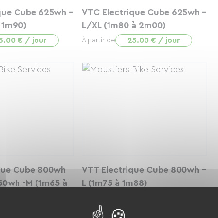
que Cube 625wh -
VTC Electrique Cube 625wh -
 1m90)
L/XL (1m80 à 2m00)
5.00 € / jour
25.00 € / jour
À partir de
que Cube 800wh
VTT Electrique Cube 800wh -
750wh -M (1m65 à
L (1m75 à 1m88)
35.00 € / jour
À partir de
5.00 € / jour