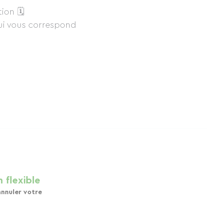
ion 🗓
 qui vous correspond
 flexible
annuler votre