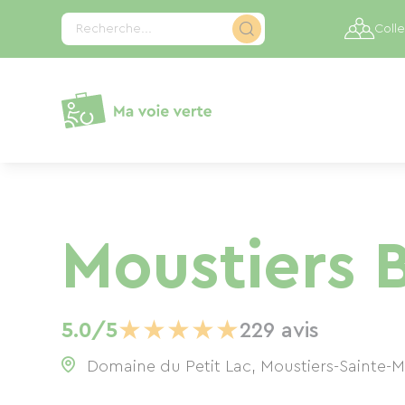
Panneau de gestion des cookies
Recherche...
Colle
Moustiers B
★
★
★
★
★
5.0/5
229 avis
Domaine du Petit Lac, Moustiers-Sainte-M