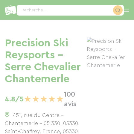
Panneau de gestion des cookies
Recherche...
Precision Ski
Reysports -
Serre Chevalier
Chantemerle
100
★
★
★
★
★
4.8/5
avis
451, rue du Centre -
Chantemerle - 05 330, 05330
Saint-Chaffrey, France
,
05330