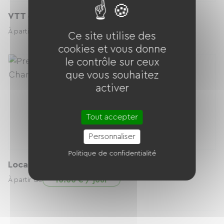
VTT enduro
39.00 € / jour
À partir de
Ce site utilise des
cookies et vous donne
le contrôle sur ceux
que vous souhaitez
activer
Tout accepter
Personnaliser
Politique de confidentialité
Location sac à dos porte bébé
10.00 € / jour
À partir de