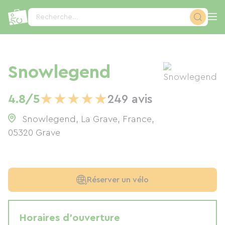
Panneau de gestion des cookies
Recherche...
Snowlegend
★
★
★
★
★
4.8/5
249 avis
Snowlegend, La Grave, France
,
05320
Grave
Réserver un vélo
Horaires d'ouverture