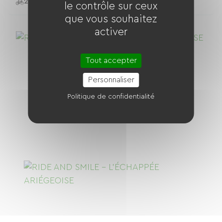
24 Vélos
le contrôle sur ceux
que vous souhaitez
activer
Tout accepter
Personnaliser
Politique de confidentialité