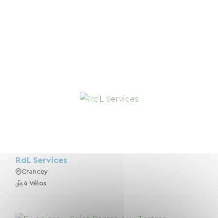
RdL Services
Crancey
4 Vélos