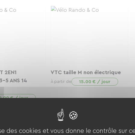
T 2EN1
VTC taille M non électrique
3-5 ANS 14
15.00 € / jour
À partir de
0.00 € / jour
ise des cookies et vous donne le contrôle sur 