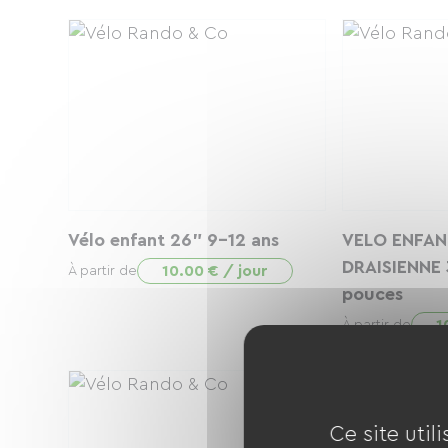
Vélo enfant 26" 9-12 ans
VELO ENFAN
DRAISIENNE 
10.00 € / jour
À partir de
pouces
1
À partir de
Ce site util