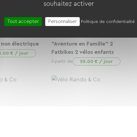
souhaitez activer
Tout accepter
Personnaliser
Politique de confidentialité
 non électrique
"Aventure en Famille" 2
Fatbikes 2 vélos enfants
5.00 € / jour
55.00 € / jour
À partir de