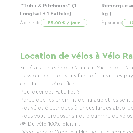
"Tribu & Pitchouns" (1
Remorque a
Longtail + 1 Fatbike)
kg )
55.00 € / jour
1
À partir de
À partir de
Location de vélos à Vélo R
Situé à la croisée du Canal du Midi et du Ca
passion : celle de vous faire découvrir les
de plaisir et zéro effort.
Pourquoi des Fatbikes ?
Parce que les chemins de halage et les sentie
Nos vélos électriques à pneus larges absorben
Nous vous proposons notre gamme de vélos é
🚲 Du vélo 100% plaisir !
Découvrez le Canal du Midi sous un angle co