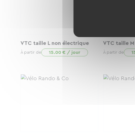
VTC taille L non électrique
VTC taille M
15.00 € / jour
1
À partir de
À partir de