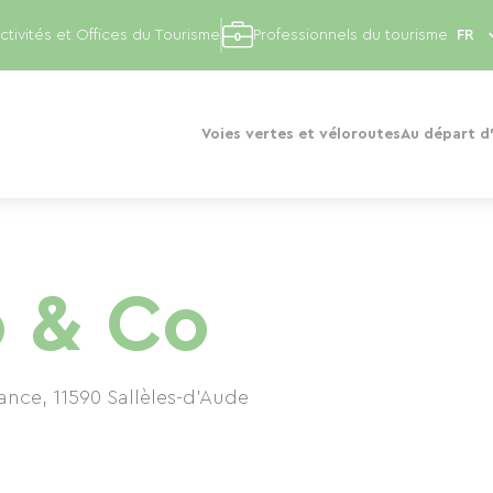
ctivités et Offices du Tourisme
Professionnels du tourisme
Voies vertes et véloroutes
Au départ d'
o & Co
rance
,
11590
Sallèles-d'Aude