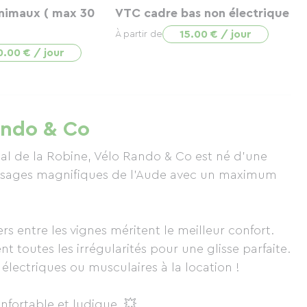
nimaux ( max 30
VTC cadre bas non électrique
15.00 € / jour
À partir de
0.00 € / jour
ando & Co
nal de la Robine, Vélo Rando & Co est né d'une
 paysages magnifiques de l'Aude avec un maximum
rs entre les vignes méritent le meilleur confort.
t toutes les irrégularités pour une glisse parfaite.
lectriques ou musculaires à la location !
nfortable et ludique. 💥