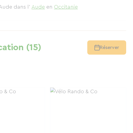
d'Aude
dans l'
Aude
en
Occitanie
cation (15)
Réserver