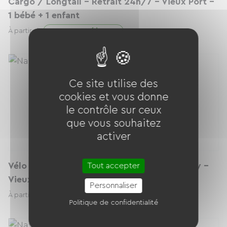
Cargo / Longtail - Retrait 24h/7 - Vieux Port -
1 bébé + 1 enfant
45.00 € / jour
À partir de
Ce site utilise des
cookies et vous donne
le contrôle sur ceux
que vous souhaitez
activer
Vélo de route - Retrait 24h/7 Navia Mobility -
Tout accepter
Vieux Port - Parking Centre bourse
Personnaliser
49.00 € / jour
À partir de
Politique de confidentialité