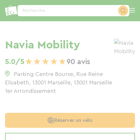
Panneau de gestion des cookies
Recherche...
Navia Mobility
★
★
★
★
★
5.0/5
90 avis
Parking Centre Bourse, Rue Reine
Elisabeth, 13001 Marseille
,
13001
Marseille
1er Arrondissement
Réserver un vélo