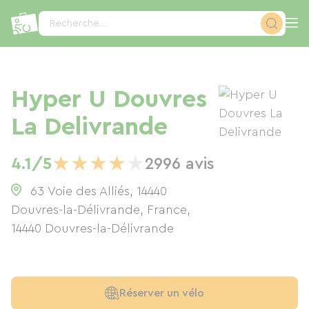
Panneau de gestion des cookies
Recherche...
Hyper U Douvres
La Delivrande
★
★
★
★
★
4.1/5
2996 avis
63 Voie des Alliés, 14440
Douvres-la-Délivrande, France
,
14440
Douvres-la-Délivrande
Réserver un vélo