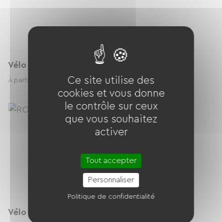
Vélo cargo famille Longtail JEAN FOURCHE
Ce site utilise des
54.00 € / jour
À partir de
cookies et vous donne
le contrôle sur ceux
que vous souhaitez
activer
Tout accepter
Personnaliser
Politique de confidentialité
Vélo fauteuil - VAE - OPair - VAN RAAM