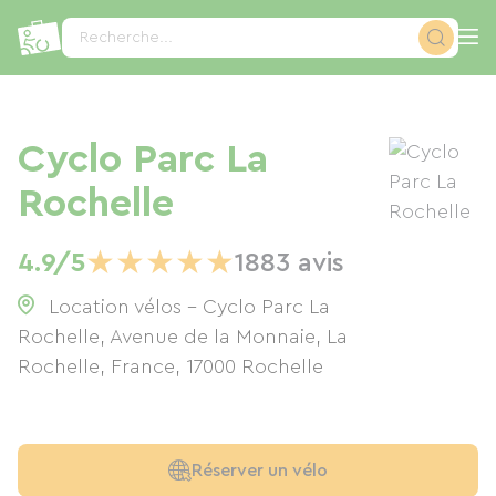
Panneau de gestion des cookies
Recherche...
Cyclo Parc La
Rochelle
★
★
★
★
★
4.9/5
1883 avis
Location vélos - Cyclo Parc La
Rochelle, Avenue de la Monnaie, La
Rochelle, France
,
17000
Rochelle
Réserver un vélo