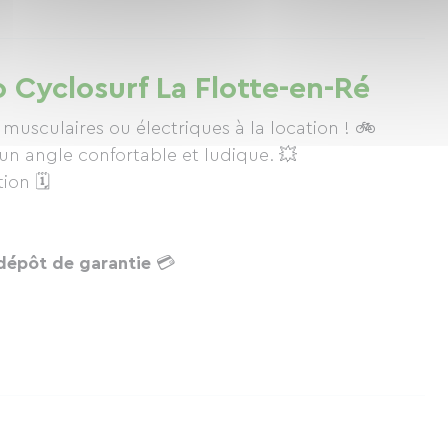
o Cyclosurf La Flotte-en-Ré
sculaires ou électriques à la location ! 🚲
 un angle confortable et ludique. 💥
ion 🗓
dépôt de garantie
💳