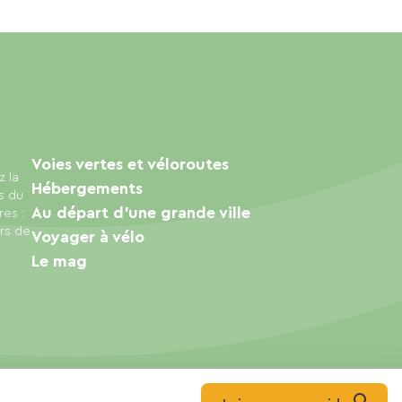
Voies vertes et véloroutes
z la
Hébergements
s du
Au départ d'une grande ville
res :
urs de
Voyager à vélo
Le mag