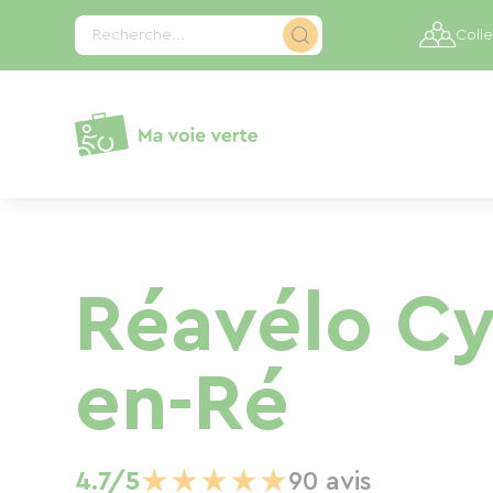
Panneau de gestion des cookies
Recherche...
Colle
Réavélo Cyc
en-Ré
★
★
★
★
★
4.7/5
90 avis