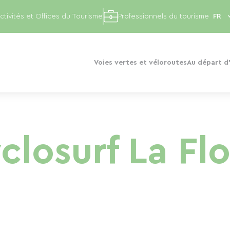
ctivités et Offices du Tourisme
Professionnels du tourisme
Voies vertes et véloroutes
Au départ d'
losurf La Flo