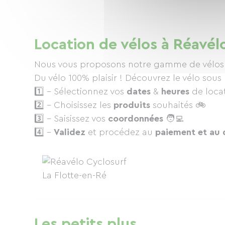
Location de vélos à Réavél
Nous vous proposons notre gamme de vélos mu
Du vélo 100% plaisir ! Découvrez le vélo sous
1️⃣ - Sélectionnez vos
dates
&
heures
de locat
2️⃣ - Choisissez les
produits
souhaités 🚲
3️⃣ - Saisissez vos
coordonnées
🧑‍💻
4️⃣ -
Validez
et procédez au
paiement et au 
Les petits plus