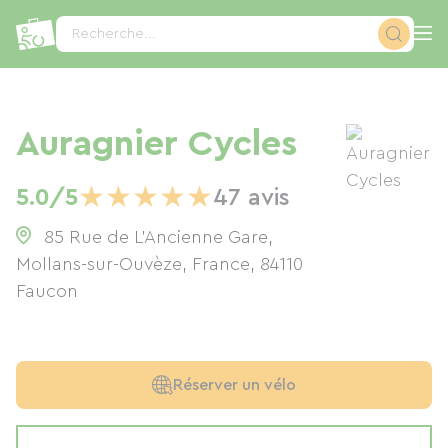
Panneau de gestion des cookies
Recherche...
Auragnier Cycles
★
★
★
★
★
5.0/5
47 avis
85 Rue de L’Ancienne Gare,
Mollans-sur-Ouvèze, France
,
84110
Faucon
Réserver un vélo