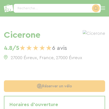
Panneau de gestion des cookies
Recherche...
Cicerone
★
★
★
★
★
4.8/5
6 avis
27000 Évreux, France
,
27000
Évreux
Réserver un vélo
Horaires d'ouverture