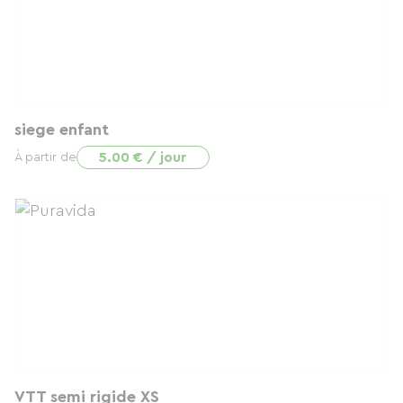
siege enfant
5.00 € / jour
À partir de
VTT semi rigide XS