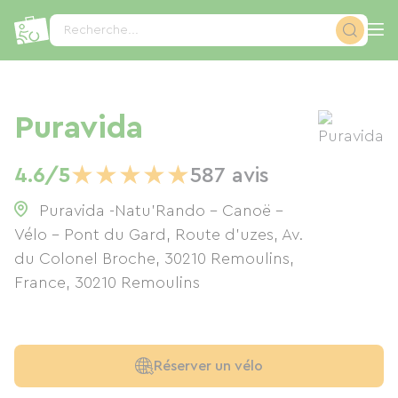
Panneau de gestion des cookies
Recherche...
Puravida
★
★
★
★
★
4.6/5
587 avis
Puravida -Natu'Rando - Canoë -
Vélo - Pont du Gard, Route d'uzes, Av.
du Colonel Broche, 30210 Remoulins,
France
,
30210
Remoulins
Réserver un vélo