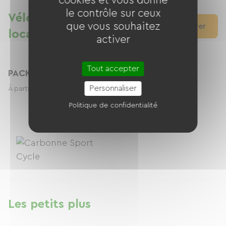
cookies et vous donne
le contrôle sur ceux
Vélos et accessoires à la
que vous souhaitez
Réserver
location (1)
activer
Tout accepter
PACK SKI
Personnaliser
25.00 € / jour
À partir de
Politique de confidentialité
Les petits plus