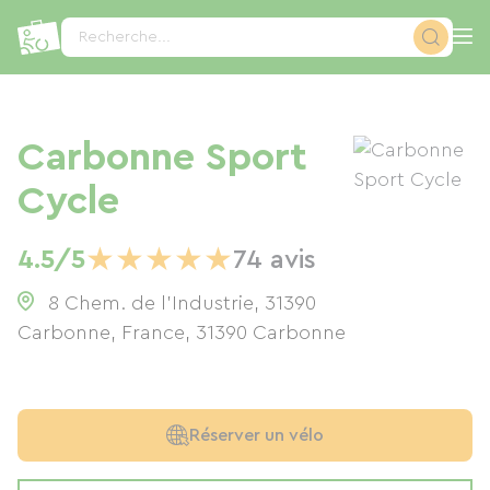
Panneau de gestion des cookies
Recherche...
Carbonne Sport
Cycle
★
★
★
★
★
4.5/5
74 avis
8 Chem. de l'Industrie, 31390
Carbonne, France
,
31390
Carbonne
Réserver un vélo