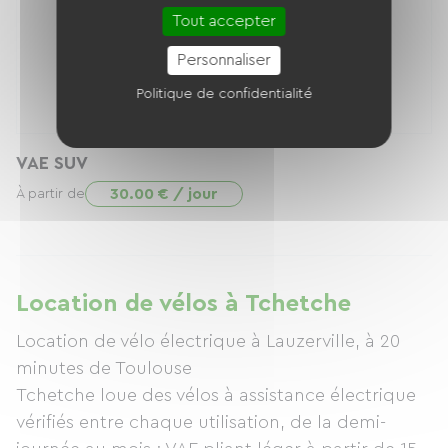
Tout accepter
Personnaliser
Politique de confidentialité
VAE SUV
30.00 € / jour
À partir de
Location de vélos à Tchetche
Location de vélo électrique à Lauzerville, à 20
minutes de Toulouse
Tchetche loue des vélos à assistance électrique
vérifiés entre chaque utilisation, de la demi-