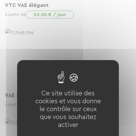
VTC VAE élégant
20.00 € / jour
À partir de
Ce site utilise des
VAE SUV
cookies et vous donne
30.00 € / jour
À partir de
le contrôle sur ceux
que vous souhaitez
activer