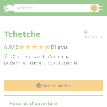
Panneau de gestion des cookies
Recherche...
Tchetche
★
★
★
★
★
4.9/5
81 avis
20 ter Impasse du Communal,
Lauzerville, France
,
31650
Lauzerville
Réserver un vélo
Horaires d'ouverture