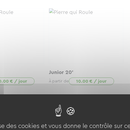
Junior 20'
0.00 € / jour
10.00 € / jour
À partir de
ise des cookies et vous donne le contrôle sur 