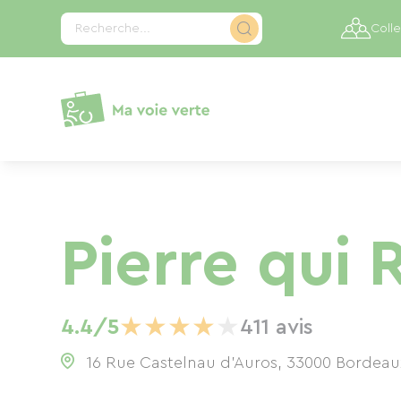
Panneau de gestion des cookies
Recherche...
Colle
Pierre qui 
★
★
★
★
★
4.4/5
411 avis
16 Rue Castelnau d'Auros, 33000 Bordeau