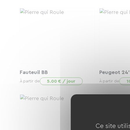
Fauteuil BB
Peugeot 24'
5.00 € / jour
1
À partir de
À partir de
Ce site util