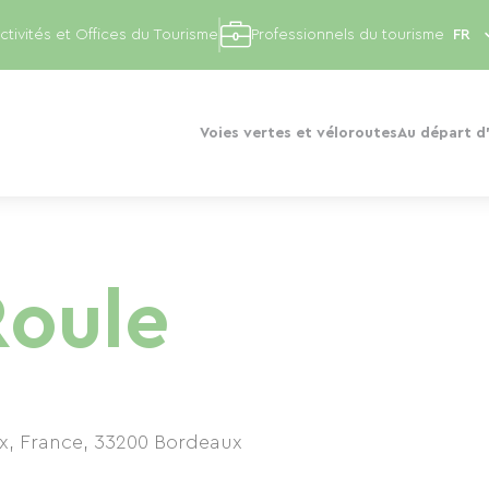
ctivités et Offices du Tourisme
Professionnels du tourisme
Voies vertes et véloroutes
Au départ d'
Roule
x, France
,
33200
Bordeaux