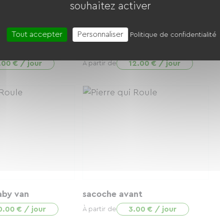
souhaitez activer
Tout accepter
Personnaliser
Politique de confidentialité
rières Waterproof
Escape man M (175-185)
.00 € / jour
12.00 € / jour
À partir de
aby van
sacoche avant
0.00 € / jour
3.00 € / jour
À partir de