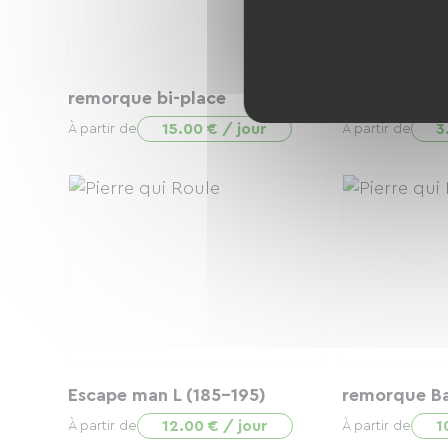
remorque bi-place
Sacoches ar
15.00 € / jour
3
À partir de
À partir de
Escape man L (185-195)
remorque B
12.00 € / jour
1
À partir de
À partir de