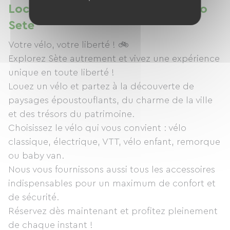
Location de vélos à Location Vélo
Sete
Votre vélo, votre liberté ! 🚲
Explorez Sète autrement et vivez une expérience
unique en toute liberté !
Louez un vélo et partez à la découverte de
paysages époustouflants, du charme de la ville
et des trésors du patrimoine.
Choisissez le vélo qui vous convient : vélo
classique, électrique, VTT, vélo enfant, remorque
ou baby van.
Nous vous fournissons aussi tous les accessoires
indispensables pour un maximum de confort et
de sécurité.
Réservez dès maintenant et profitez pleinement
de chaque instant !