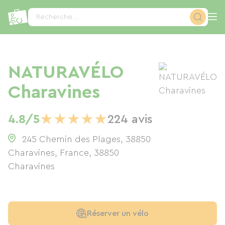
Panneau de gestion des cookies
Recherche...
NATURAVÉLO
Charavines
★
★
★
★
★
4.8/5
224 avis
245 Chemin des Plages, 38850
Charavines, France
,
38850
Charavines
Réserver un vélo