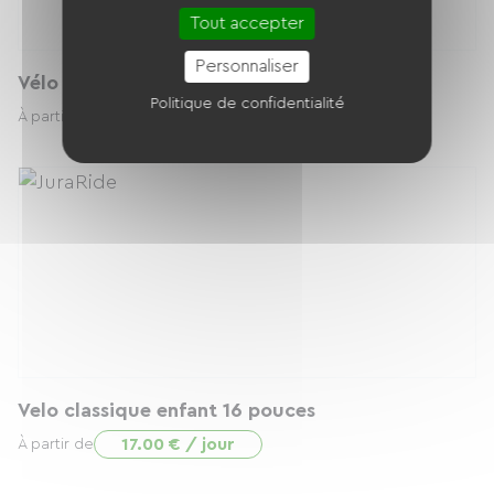
Tout accepter
Personnaliser
Vélo enfant classique 20 pouce
Politique de confidentialité
17.00 € / jour
À partir de
Velo classique enfant 16 pouces
17.00 € / jour
À partir de