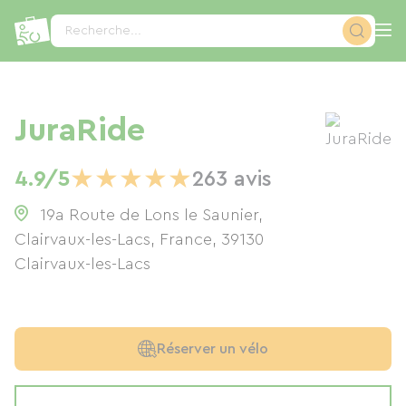
Panneau de gestion des cookies
Recherche...
JuraRide
★
★
★
★
★
4.9/5
263 avis
19a Route de Lons le Saunier,
Clairvaux-les-Lacs, France
,
39130
Clairvaux-les-Lacs
Réserver un vélo