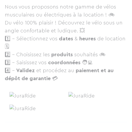
Nous vous proposons notre gamme de vélos
musculaires ou électriques à la location ! 🚲
Du vélo 100% plaisir ! Découvrez le vélo sous un
angle confortable et ludique. 💥
1️⃣ - Sélectionnez vos
dates
&
heures
de location
🗓
2️⃣ - Choisissez les
produits
souhaités 🚲
3️⃣ - Saisissez vos
coordonnées
🧑‍💻
4️⃣ -
Validez
et procédez au
paiement et au
dépôt de garantie
💳