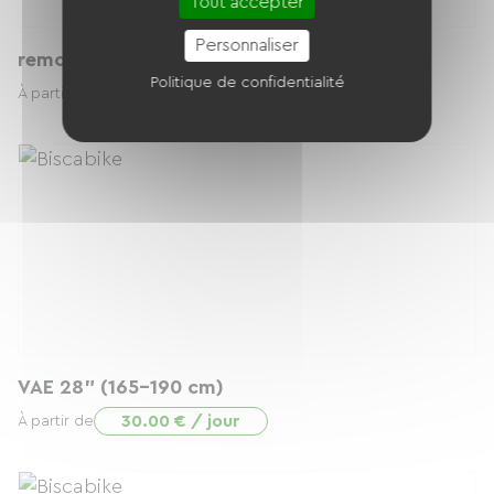
Tout accepter
Personnaliser
remorque enfant
Politique de confidentialité
9.00 € / jour
À partir de
VAE 28" (165-190 cm)
30.00 € / jour
À partir de