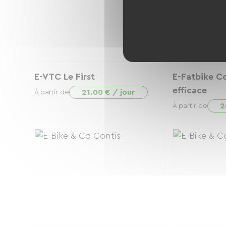
E-VTC Le First
E-Fatbike C
efficace
21.00 € / jour
À partir de
2
À partir de