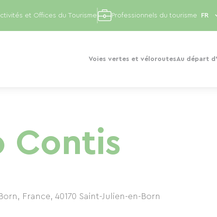
ctivités et Offices du Tourisme
Professionnels du tourisme
Voies vertes et véloroutes
Au départ d'
o Contis
-Born, France
,
40170
Saint-Julien-en-Born