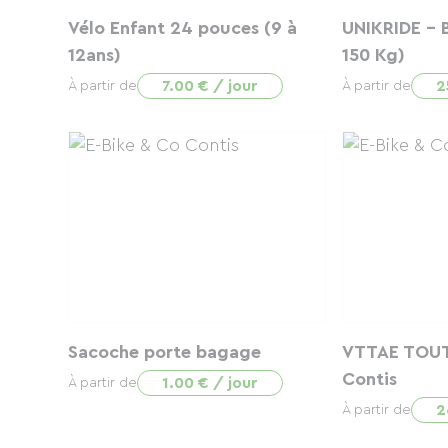
Vélo Enfant 24 pouces (9 à
UNIKRIDE - B
12ans)
150 Kg)
7.00 € / jour
2
À partir de
À partir de
Sacoche porte bagage
VTTAE TOUT
Contis
1.00 € / jour
À partir de
2
À partir de