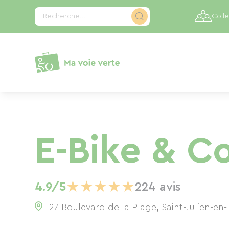
Panneau de gestion des cookies
Recherche...
Colle
E-Bike & C
★
★
★
★
★
4.9/5
224 avis
27 Boulevard de la Plage, Saint-Julien-en