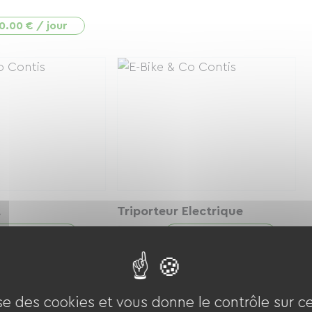
0.00 € / jour
t
Triporteur Electrique
.00 € / jour
20.00 € / jour
À partir de
ise des cookies et vous donne le contrôle sur 