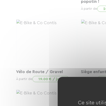
popotin !
2
À partir de
Vélo de Route / Gravel
Siège enfan
19.00 € / jour
3
À partir de
À partir de
Ce site util