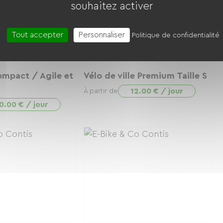
souhaitez activer
Tout accepter
Personnaliser
Politique de confidentialité
ompact / Agile et
Vélo de ville Premium Taille S
12.00 € / jour
À partir de
0.00 € / jour