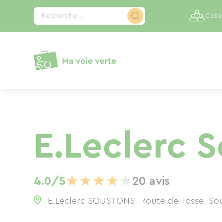
Panneau de gestion des cookies
Recherche...
Colle
E.Leclerc 
★
★
★
★
★
4.0/5
20 avis
E.Leclerc SOUSTONS, Route de Tosse, So