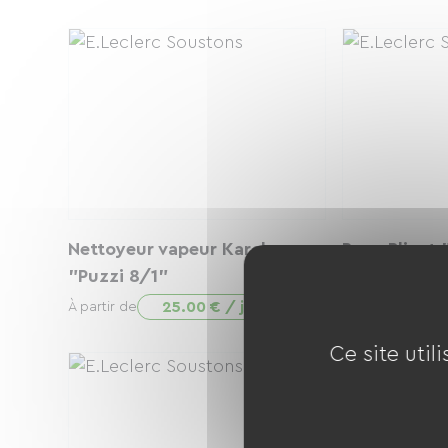
Nettoyeur vapeur Karcher
Banc Pliant 
"Puzzi 8/1"
3
À partir de
25.00 € / jour
À partir de
Ce site util