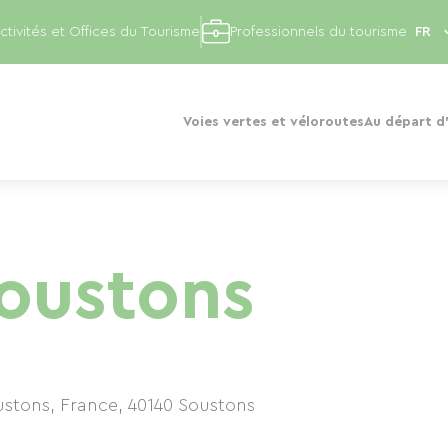
ctivités et Offices du Tourisme
Professionnels du tourisme
Voies vertes et véloroutes
Au départ d'
Soustons
ustons, France
,
40140
Soustons