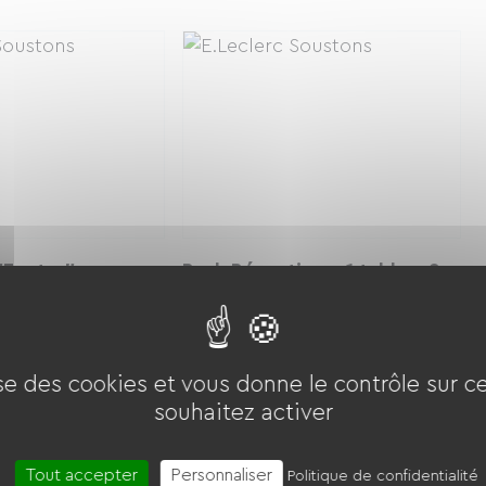
"Foxter"
Pack Réception - 1 table + 2
bancs
.00 € / jour
7.00 € / jour
À partir de
ise des cookies et vous donne le contrôle sur 
souhaitez activer
Tout accepter
Personnaliser
Politique de confidentialité