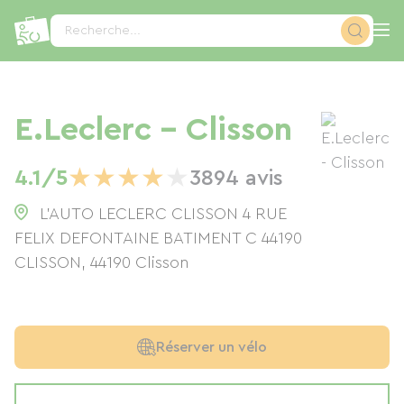
Panneau de gestion des cookies
Recherche...
E.Leclerc - Clisson
★
★
★
★
★
4.1/5
3894 avis
L'AUTO LECLERC CLISSON 4 RUE
FELIX DEFONTAINE BATIMENT C 44190
CLISSON
,
44190
Clisson
Réserver un vélo