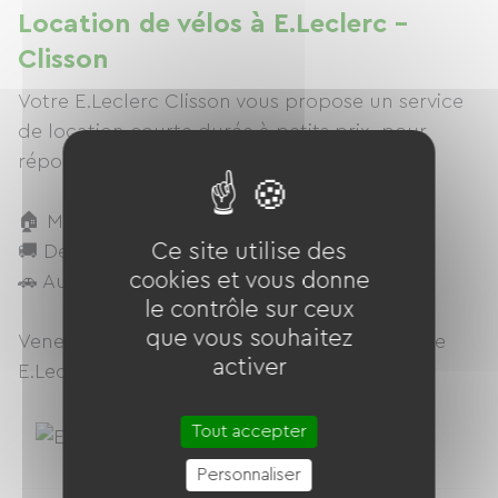
Location de vélos à E.Leclerc -
Clisson
Votre E.Leclerc Clisson vous propose un service
de location courte durée à petits prix, pour
répondre à tous vos besoins 🥳
🏠 Maison
Ce site utilise des
🚚 Déménagement
cookies et vous donne
🚗 Auto
le contrôle sur ceux
que vous souhaitez
Venez découvrir la location dans votre centre
activer
E.Leclerc 🙂
Tout accepter
Personnaliser