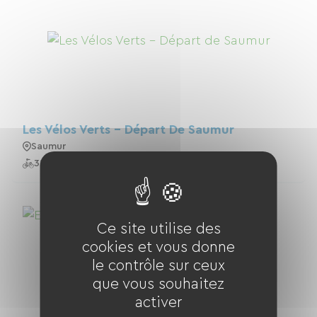
Les Vélos Verts - Départ De Saumur
Saumur
31 Vélos
Ce site utilise des
cookies et vous donne
le contrôle sur ceux
que vous souhaitez
activer